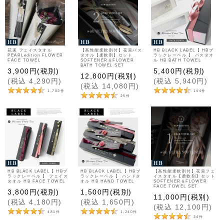
花束 フェイスタオル
【高性能柔軟剤付】花束バス
HB BLACK LABEL【 HBブ
PEARLedition FLOWER
タオル【柔軟剤】セット
ラックレーベル 】 バスタオ
FACE TOWEL
SOFTENER＆FLOWER
ル HB BATH TOWEL
BATH TOWEL SET
3,900
円
(税別)
5,400
円
(税別)
12,800
円
(税別)
(
税込
4,290
円
)
(
税込
5,940
円
)
(
税込
14,080
円
)
1,703
件
144
件
25
件
HB BLACK LABEL【 HBブ
HB BLACK LABEL【 HBブ
【高性能柔軟剤付】花束フェ
ラックレーベル 】 フェイス
ラックレーベル 】 ハンドタ
イスタオル【柔軟剤】セット
タオル HB FACE TOWEL
オル HB HAND TOWEL
SOFTENER＆FLOWER
FACE TOWEL SET
3,800
円
(税別)
1,500
円
(税別)
11,000
円
(税別)
(
税込
4,180
円
)
(
税込
1,650
円
)
(
税込
12,100
円
)
481
件
1,240
件
34
件