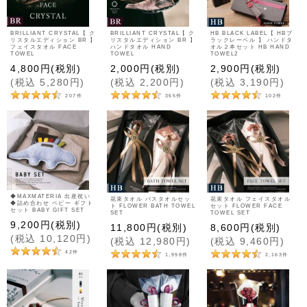
BRILLIANT CRYSTAL【 ク
BRILLIANT CRYSTAL【 ク
HB BLACK LABEL【 HBブ
リスタルエディション BR 】
リスタルエディション BR 】
ラックレーベル 】 ハンドタ
フェイスタオル FACE
ハンドタオル HAND
オル２本セット HB HAND
TOWEL
TOWEL
TOWEL2
4,800
円
(税別)
2,000
円
(税別)
2,900
円
(税別)
(
税込
5,280
円
)
(
税込
2,200
円
)
(
税込
3,190
円
)
207
件
365
件
102
件
◆MAXMATERIA 出産祝い
花束タオル バスタオルセッ
花束タオル フェイスタオル
◆詰め合わせ ベビー ギフト
ト FLOWER BATH TOWEL
セット FLOWER FACE
セット BABY GIFT SET
SET
TOWEL SET
9,200
円
(税別)
11,800
円
(税別)
8,600
円
(税別)
(
税込
10,120
円
)
(
税込
12,980
円
)
(
税込
9,460
円
)
42
件
1,998
件
2,163
件