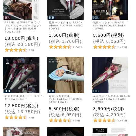
PREMIUM WREATH【 プ
花束ハンドタオル BLACK
花束バスタオル BLACK
レミアムリース＆バスセット
edition FLOWER HAND
edition FLOWER BATH
】バスタオル BR BATH
TOWEL
TOWEL
TOWEL SET
1,600
円
(税別)
5,500
円
(税別)
18,500
円
(税別)
(
税込
1,760
円
)
(
税込
6,050
円
)
(
税込
20,350
円
)
2,007
件
1,491
件
31
件
花束タオル DXセット ３サイ
花束 バスタオル
花束フェイスタオル BLACK
ズ TOWEL SET
PEARLedition FLOWER
edition FLOWER FACE
BATH TOWEL
TOWEL
12,500
円
(税別)
5,500
円
(税別)
3,900
円
(税別)
(
税込
13,750
円
)
(
税込
6,050
円
)
(
税込
4,290
円
)
96
件
658
件
3,081
件