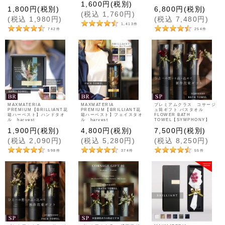
1,600
円
(税別)
1,800
円
(税別)
6,800
円
(税別)
(
税込
1,760
円
)
(
税込
1,980
円
)
(
税込
7,480
円
)
1,413
件
742
件
254
件
MAXMATERIA
MAXMATERIA
プレミアムクラス コサージ
PREMIUM【BRILLIANT花
PREMIUM【BRILLIANT花
ュ筒ギフト バスタオル
箱ハーベスト】ハンドタオ
箱ハーベスト】フェイスタオ
FLOWER BATH
ル harvest
ル harvest
TOWEL【SYMPHONY】
1,900
円
(税別)
4,800
円
(税別)
7,500
円
(税別)
(
税込
2,090
円
)
(
税込
5,280
円
)
(
税込
8,250
円
)
598
件
374
件
55
件