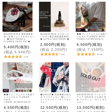
MAXMATERIA 高性能柔軟
MAXMATERIA セルロース
◆◆プレミアムクラス花束バ
剤＋花束フェイスタオルセッ
パウダー配合高性能柔軟剤
スタオル FLOWER BATH
ト ◆SOFTENER＆
◆ ULTRA SOFTENER ◆
TOWEL【SYMPHONY】
FLOWER FACE SET◆
2,000
円
(税別)
6,500
円
(税別)
5,400
円
(税別)
(
税込
2,200
円
)
(
税込
7,150
円
)
(
税込
5,940
円
)
13
件
363
件
31
件
◆◆プレミアムクラス花束フ
◆GRACE◆ 毛布素材の洗え
MAXMATERIA マックスマ
ェイスタオル FLOWER
る チクチクしない 優しいシ
テリア GRACE ひざ掛け毛
FACE
ョートマフラー（ギフトＢＯ
布 ラグサイズ （ギフトＢＯ
TOWEL【SYMPHONY】
Ｘ入）
Ｘ入）
4,500
円
(税別)
12,500
円
(税別)
13,000
円
(税別)