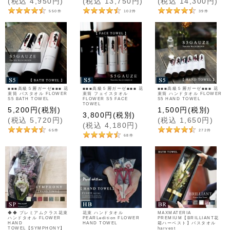
(
税込
4,950
円
)
(
税込
13,750
円
)
(
税込
14,300
円
)
550
件
102
件
39
件
■■■高級５層ガーゼ■■■ 花
■■■高級５層ガーゼ■■■ 花
■■■高級５層ガーゼ■■■ 花
束筒 バスタオル FLOWER
束筒 フェイスタオル
束筒 ハンドタオル FLOWER
S5 BATH TOWEL
FLOWER S5 FACE
S5 HAND TOWEL
TOWEL
5,200
円
(税別)
1,500
円
(税別)
3,800
円
(税別)
(
税込
5,720
円
)
(
税込
1,650
円
)
(
税込
4,180
円
)
65
件
272
件
68
件
◆◆ プレミアムクラス花束
花束 ハンドタオル
MAXMATERIA
ハンドタオル FLOWER
PEARLedition FLOWER
PREMIUM【BRILLIANT花
HAND
HAND TOWEL
箱ハーベスト】バスタオル
TOWEL【SYMPHONY】
harvest