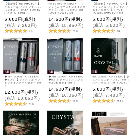
【最新作】HB PHOTO+【
PREMIUM WREATH【 プ
【最新作】HB PHOTO+【
メモリアル フォトプラス バ
レミアムリース＆フェイスセ
メモリアル フォトプラス フ
スタオル 】 BATH TOWEL
ット 】フェイスタオル BR
ェイスタオル 】 FACE
[PHOTO_bath]
FACE TOWEL SET
TOWEL [PHOTO_face]
6,600
円
(税別)
14,500
円
(税別)
5,000
円
(税別)
(
税込
7,260
円
)
(
税込
15,950
円
)
(
税込
5,500
円
)
1
件
20
件
8
件
◆ BRILLIANT CRYSTAL
◆ BRILLIANT CRYSTAL
BRILLIANT CRYSTAL【 ク
◆B1F1 【 クリスタル バス
◆B2 【 クリスタル バスタ
リスタルエディション BR 】
＆フェイスタオルセット BR
オル2枚セット BR 】
バスタオル BATH TOWEL
】
14,600
円
(税別)
6,800
円
(税別)
12,600
円
(税別)
(
税込
16,060
円
)
(
税込
7,480
円
)
(
税込
13,860
円
)
15
件
211
件
21
件