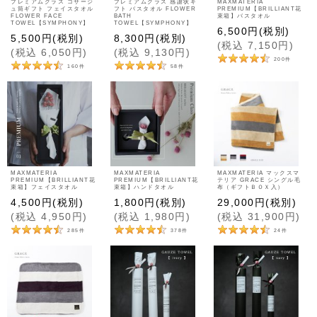
プレミアムクラス コサージ
プレミアムクラス 感謝状ギ
MAXMATERIA
ュ筒ギフト フェイスタオル
フト バスタオル FLOWER
PREMIUM【BRILLIANT花
FLOWER FACE
BATH
束箱】バスタオル
TOWEL【SYMPHONY】
TOWEL【SYMPHONY】
6,500
円
(税別)
5,500
円
(税別)
8,300
円
(税別)
(
税込
7,150
円
)
(
税込
6,050
円
)
(
税込
9,130
円
)
200
件
160
件
58
件
MAXMATERIA
MAXMATERIA
MAXMATERIA マックスマ
PREMIUM【BRILLIANT花
PREMIUM【BRILLIANT花
テリア GRACE シングル毛
束箱】フェイスタオル
束箱】ハンドタオル
布（ギフトＢＯＸ入）
4,500
円
(税別)
1,800
円
(税別)
29,000
円
(税別)
(
税込
4,950
円
)
(
税込
1,980
円
)
(
税込
31,900
円
)
285
件
378
件
24
件