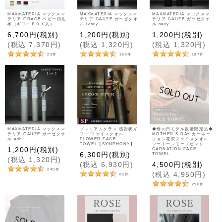
MAXMATERIA マックスマ
MAXMATERIA マックスマ
MAXMATERIA マックスマ
テリア GRACE ベビー用毛
テリア GAUZE ガーゼタオ
テリア GAUZE ガーゼタオ
布（ギフトＢＯＸ入）
ル ivory
ル navy
6,700
円
(税別)
1,200
円
(税別)
1,200
円
(税別)
(
税込
7,370
円
)
(
税込
1,320
円
)
(
税込
1,320
円
)
23
件
162
件
187
件
MAXMATERIA マックスマ
プレミアムクラス 感謝状ギ
◆母の日モデル数量限定品◆
テリア GAUZE ガーゼタオ
フト フェイスタオル
MOTHER'S DAY カーネー
ル ash
FLOWER FACE
ション花束フェイスタオル
TOWEL【SYMPHONY】
ツートーンモーブピンク
1,200
円
(税別)
CARNATION FACE
6,300
円
(税別)
TOWEL
(
税込
1,320
円
)
(
税込
6,930
円
)
4,500
円
(税別)
240
件
(
税込
4,950
円
)
85
件
290
件