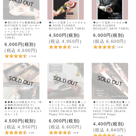
◆母の日モデル数量限定品◆
◆ローズ花束フェイスタオル
◆ローズ花束バスタオル◆
MOTHER'S DAY カーネー
◆ ROSE FLOWER
ROSE FLOWER
ション花束バスタオル ツー
BOUQUET_FACE TOWEL
BOUQUET_BATH TOWEL
トーンモーブピンク
4,500
円
(税別)
6,000
円
(税別)
CARNATION BATH
TOWEL
(
税込
4,950
円
)
(
税込
6,600
円
)
6,000
円
(税別)
54
件
23
件
(
税込
6,600
円
)
179
件
◆◆◆父の日限定モデル（申
◆クリスマス数量限定◆ミニ
◆クリスマス数量限定◆ミニ
込期間2026/6/20まで）
ツリーオプション対応 花束
ツリーオプション対応 花束
◆◆◆MAXMATERIA 花箱
バスタオル FLOWER BATH
フェイスタオル FLOWER
ハーベスト【ハンドタオル３
TOWEL【BLACK EDITION
FACE TOWEL【BLACK
点セット】
Happy Holidays】
EDITION Happy
Holidays】
4,500
円
(税別)
6,000
円
(税別)
4,400
円
(税別)
(
税込
4,950
円
)
(
税込
6,600
円
)
(
税込
4,840
円
)
34
件
20
件
28
件