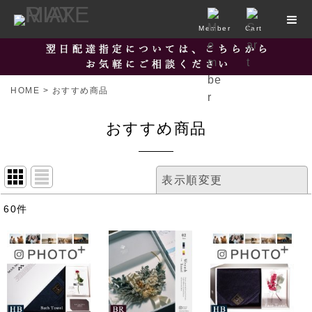
Member
Cart
HOME
>
おすすめ商品
おすすめ商品
表示順変更
閉じる
60
件
表示数
並び順
絞り込む