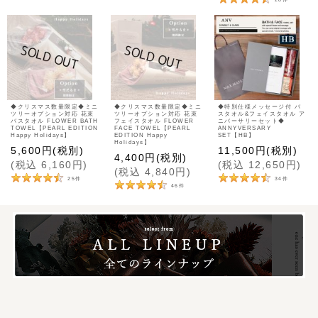
◆クリスマス数量限定◆ミニ
◆クリスマス数量限定◆ミニ
◆特別仕様メッセージ付 バ
ツリーオプション対応 花束
ツリーオプション対応 花束
スタオル&フェイスタオル ア
バスタオル FLOWER BATH
フェイスタオル FLOWER
ニバーサリーセット◆
TOWEL【PEARL EDITION
FACE TOWEL【PEARL
ANNYVERSARY
Happy Holidays】
EDITION Happy
SET【HB】
Holidays】
5,600
円
(税別)
11,500
円
(税別)
4,400
円
(税別)
(
税込
6,160
円
)
(
税込
12,650
円
)
(
税込
4,840
円
)
25
件
34
件
46
件