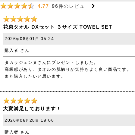
96
件のレビュー
4.77
花束タオル DXセット ３サイズ TOWEL SET
2026
08
01
05:24
年
月
日
購入者
さん
タカラジェンヌさんにプレゼントしました。
高級感があり、タオルの肌触りが気持ちよく良い商品です。
また購入したいと思います。
大変満足しております！
2026
06
28
19:06
年
月
日
購入者
さん