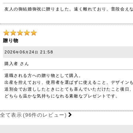
友人の御結婚御祝に贈りました。遠く離れており、普段会え
贈り物
2026
06
24
21:58
年
月
日
購入者
さん
退職される方への贈り物として購入。
出産を控えており、使用者を選ばずに使えること、デザイン
送別会でお渡ししたときにとても喜んでいただけたこと後日
どちらも温かな気持ちになれる素敵なプレゼントです。
全て表示
(96件のレビュー)