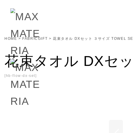
HOME
>
FABRICGIFT
>
花束タオル DXセット ３サイズ TOWEL SE
花束タオル DXセット
[
hb-flow-dx-set
]