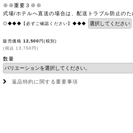
※※重要３※※
式場/ホテルへ直送の場合は、配送トラブル防止の
◎◆◆◆【必ずご確認ください】◆◆◆
販売価格
12,500
円
(税別)
(
税込
13,750
円
)
数量
返品特約に関する重要事項