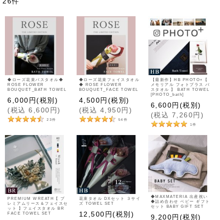
26
件
表示数
並び順
絞り込む
◆ローズ花束バスタオル◆
◆ローズ花束フェイスタオル
【最新作】HB PHOTO+【
ROSE FLOWER
◆ ROSE FLOWER
メモリアル フォトプラス バ
BOUQUET_BATH TOWEL
BOUQUET_FACE TOWEL
スタオル 】 BATH TOWEL
[PHOTO_bath]
6,000
円
(税別)
4,500
円
(税別)
6,600
円
(税別)
(
税込
6,600
円
)
(
税込
4,950
円
)
(
税込
7,260
円
)
23
件
54
件
1
件
◆MAXMATERIA 出産祝い
PREMIUM WREATH【 プ
花束タオル DXセット ３サイ
◆詰め合わせ ベビー ギフト
レミアムリース＆フェイスセ
ズ TOWEL SET
セット BABY GIFT SET
ット 】フェイスタオル BR
12,500
円
(税別)
FACE TOWEL SET
9,200
円
(税別)