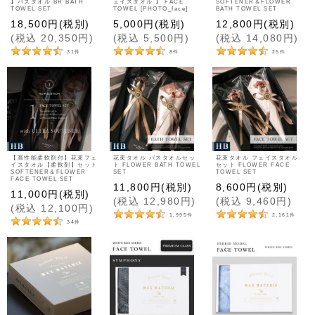
】バスタオル BR BATH
ェイスタオル 】 FACE
SOFTENER＆FLOWER
TOWEL SET
TOWEL [PHOTO_face]
BATH TOWEL SET
18,500
円
(税別)
5,000
円
(税別)
12,800
円
(税別)
(
税込
20,350
円
)
(
税込
5,500
円
)
(
税込
14,080
円
)
31
件
8
件
25
件
【高性能柔軟剤付】花束フェ
花束タオル バスタオルセッ
花束タオル フェイスタオル
イスタオル【柔軟剤】セット
ト FLOWER BATH TOWEL
セット FLOWER FACE
SOFTENER＆FLOWER
SET
TOWEL SET
FACE TOWEL SET
11,800
円
(税別)
8,600
円
(税別)
11,000
円
(税別)
(
税込
12,980
円
)
(
税込
9,460
円
)
(
税込
12,100
円
)
1,995
件
2,161
件
34
件