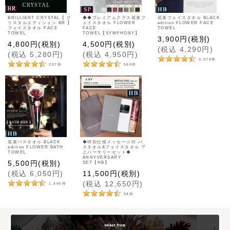
BRILLIANT CRYSTAL【 ク
◆◆プレミアムクラス花束フ
花束フェイスタオル BLACK
リスタルエディション BR 】
ェイスタオル FLOWER
edition FLOWER FACE
フェイスタオル FACE
FACE
TOWEL
TOWEL
TOWEL【SYMPHONY】
3,900
円
(税別)
4,800
円
(税別)
4,500
円
(税別)
(
税込
4,290
円
)
(
税込
5,280
円
)
(
税込
4,950
円
)
3,079
件
207
件
550
件
花束バスタオル BLACK
◆特別仕様メッセージ付 バ
edition FLOWER BATH
スタオル&フェイスタオル ア
TOWEL
ニバーサリーセット◆
ANNYVERSARY
5,500
円
(税別)
SET【HB】
(
税込
6,050
円
)
11,500
円
(税別)
(
税込
12,650
円
)
1,490
件
34
件