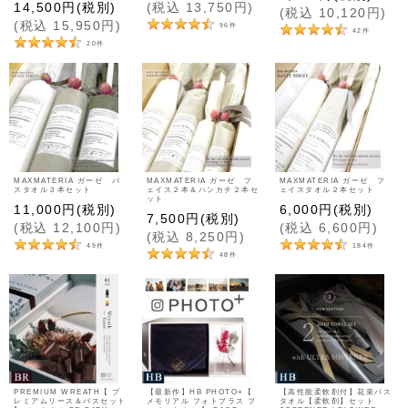
14,500
円
(税別)
(
税込
13,750
円
)
(
税込
10,120
円
)
(
税込
15,950
円
)
96
件
42
件
20
件
MAXMATERIA ガーゼ バ
MAXMATERIA ガーゼ フ
MAXMATERIA ガーゼ フ
スタオル３本セット
ェイス２本＆ハンカチ２本セ
ェイスタオル２本セット
ット
11,000
円
(税別)
6,000
円
(税別)
7,500
円
(税別)
(
税込
12,100
円
)
(
税込
6,600
円
)
(
税込
8,250
円
)
49
件
184
件
48
件
PREMIUM WREATH【 プ
【最新作】HB PHOTO+【
【高性能柔軟剤付】花束バス
レミアムリース＆バスセット
メモリアル フォトプラス フ
タオル【柔軟剤】セット