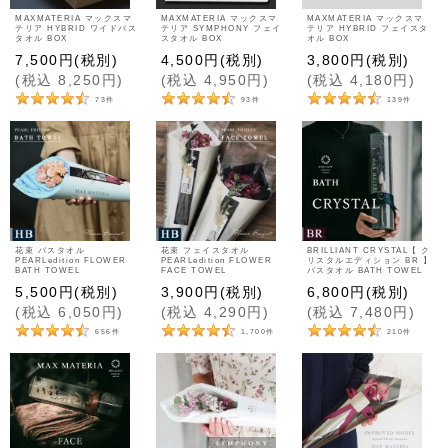
MAXMATERIA マックスマ
MAXMATERIA マックスマ
MAXMATERIA マックスマ
テリア HYBRID ワイドバス
テリア SYMPHONY フェイ
テリア HYBRID フェイスタ
タオル BOX
スタオル BOX
オル BOX
7,500
円
(税別)
4,500
円
(税別)
3,800
円
(税別)
(
税込
8,250
円
)
(
税込
4,950
円
)
(
税込
4,180
円
)
73
件
93
件
139
件
花束 バスタオル
花束 フェイスタオル
BRILLIANT CRYSTAL【 ク
PEARLedition FLOWER
PEARLedition FLOWER
リスタルエディション BR 】
BATH TOWEL
FACE TOWEL
バスタオル BATH TOWEL
5,500
円
(税別)
3,900
円
(税別)
6,800
円
(税別)
(
税込
6,050
円
)
(
税込
4,290
円
)
(
税込
7,480
円
)
656
件
1,700
件
210
件