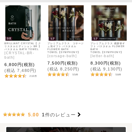
BRILLIANT CRYSTAL【 ク
プレミアムクラス コサージ
プレミアムクラス 感謝状ギ
リスタルエディション BR 】
ュ筒ギフト バスタオル
フト バスタオル FLOWER
バスタオル BATH TOWEL
FLOWER BATH
BATH
[
CRYSTAL-BR-
TOWEL【SYMPHONY】
TOWEL【SYMPHONY】
[
corsage-bath
]
[
letter-bath
]
bath
]
7,500
円
(税別)
8,300
円
(税別)
6,800
円
(税別)
(
税込
8,250
円
)
(
税込
9,130
円
)
(
税込
7,480
円
)
55
件
58
件
210
件
1
件のレビュー
5.00