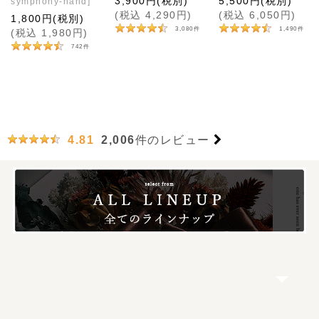
3,900
円
(税別)
5,500
円
(税別)
symphony-hand
]
(
税込
4,290
円
)
(
税込
6,050
円
)
1,800
円
(税別)
3,080
件
1,490
件
(
税込
1,980
円
)
742
件
2,006
件のレビュー
4.81