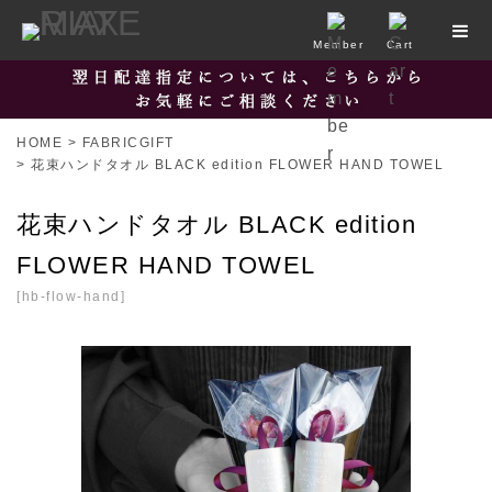
Member
Cart
HOME
>
FABRICGIFT
>
花束ハンドタオル BLACK edition FLOWER HAND TOWEL
花束ハンドタオル BLACK edition
FLOWER HAND TOWEL
[
hb-flow-hand
]