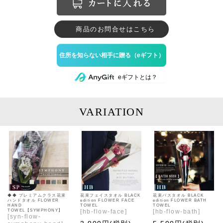
商品のお問合せはこちら
のeギフトとは？
VARIATION
◆◆ プレミアムクラス花束
花束フェイスタオル BLACK
花束バスタオル BLACK
ハンドタオル FLOWER
edition FLOWER FACE
edition FLOWER BATH
HAND
TOWEL
TOWEL
TOWEL【SYMPHONY】
[
hb-flow-face
]
[
hb-flow-bath
]
[
syn-flow-