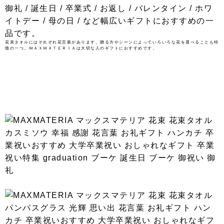
花束タオルにはそれぞれ花言葉があります。贈る方やシーンによっていろいろな花を選べることも特
徴の一つ。ＭＡＸＭＡＴＥＲＩＡは大切な人のギフトにおすすめです。