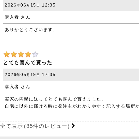
2026
06
15
12:35
年
月
日
購入者
さん
ありがとうございます。
とても喜んで貰った
2026
05
19
17:35
年
月
日
購入者
さん
実家の両親に送ってとても喜んで貰えました。
自宅に以外に届ける時に発注主がわかりやすく記入する場所
全て表示
(85件のレビュー)