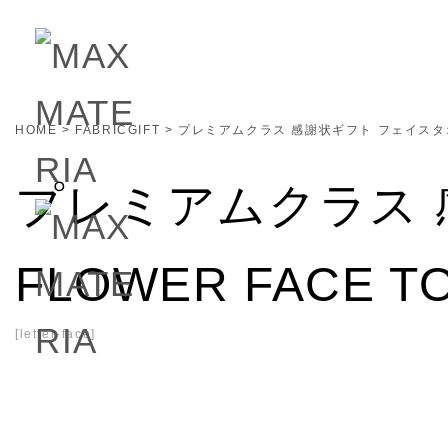
HOME
>
FABRICGIFT
>
プレミアムクラス 感謝状ギフト フェイスタオル 
プレミアムクラス 
FLOWER FACE 
[
letter-face
]