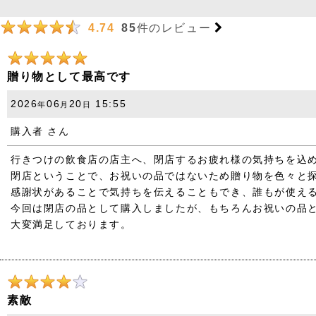
85
件のレビュー
4.74
贈り物として最高です
2026
06
20
15:55
年
月
日
購入者
さん
行きつけの飲食店の店主へ、閉店するお疲れ様の気持ちを込
閉店ということで、お祝いの品ではないため贈り物を色々と
感謝状があることで気持ちを伝えることもでき、誰もが使え
今回は閉店の品として購入しましたが、もちろんお祝いの品
大変満足しております。
素敵