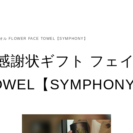
FLOWER FACE TOWEL【SYMPHONY】
感謝状ギフト フェ
TOWEL【SYMPHON