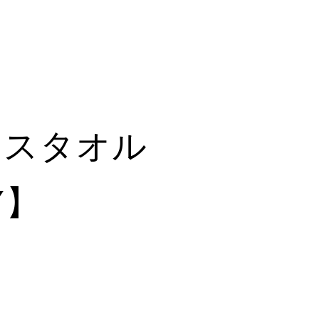
イスタオル
Y】