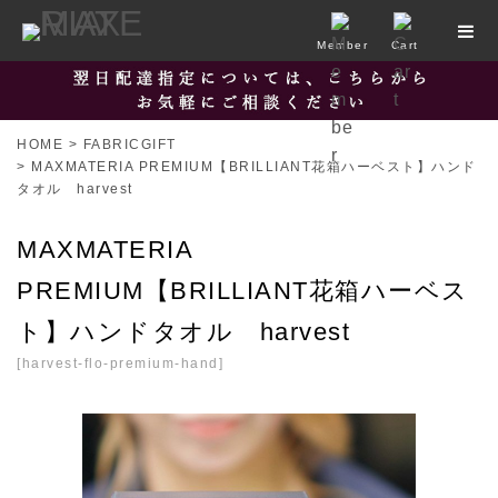
Member
Cart
HOME
>
FABRICGIFT
>
MAXMATERIA PREMIUM【BRILLIANT花箱ハーベスト】ハンド
タオル harvest
MAXMATERIA
PREMIUM【BRILLIANT花箱ハーベス
ト】ハンドタオル harvest
[
harvest-flo-premium-hand
]