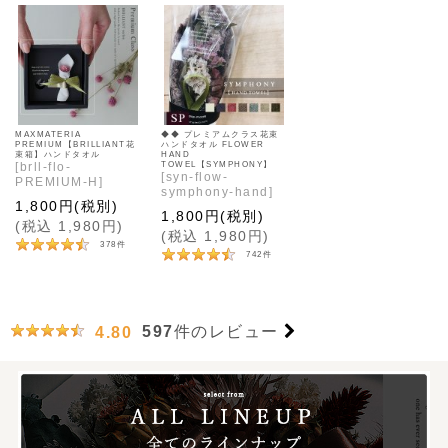
MAXMATERIA
◆◆ プレミアムクラス花束
PREMIUM【BRILLIANT花
ハンドタオル FLOWER
束箱】ハンドタオル
HAND
[
brll-flo-
TOWEL【SYMPHONY】
[
syn-flow-
PREMIUM-H
]
symphony-hand
]
1,800
円
(税別)
1,800
円
(税別)
(
税込
1,980
円
)
(
税込
1,980
円
)
378
件
742
件
597
件のレビュー
4.80