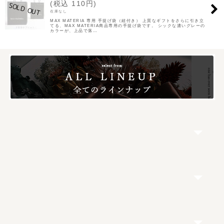
(
税込
110
円
)
在庫なし
MAX MATERIA 専用 手提げ袋（紐付き） 上質なギフトをさらに引き立
てる、MAX MATERIA商品専用の手提げ袋です。 シックな濃いグレーの
カラーが、上品で落…