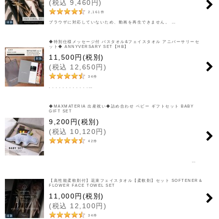
(
税込
9,460
円
)
2,161
件
ブラウザに対応していないため、動画を再生できません。 …
◆特別仕様メッセージ付 バスタオル&フェイスタオル アニバーサリーセ
ット◆ ANNYVERSARY SET【HB】
11,500
円
(税別)
(
税込
12,650
円
)
34
件
. . . . . . . . . . . .…
◆MAXMATERIA 出産祝い◆詰め合わせ ベビー ギフトセット BABY
GIFT SET
9,200
円
(税別)
(
税込
10,120
円
)
42
件
…
【高性能柔軟剤付】花束フェイスタオル【柔軟剤】セット SOFTENER＆
FLOWER FACE TOWEL SET
11,000
円
(税別)
(
税込
12,100
円
)
34
件