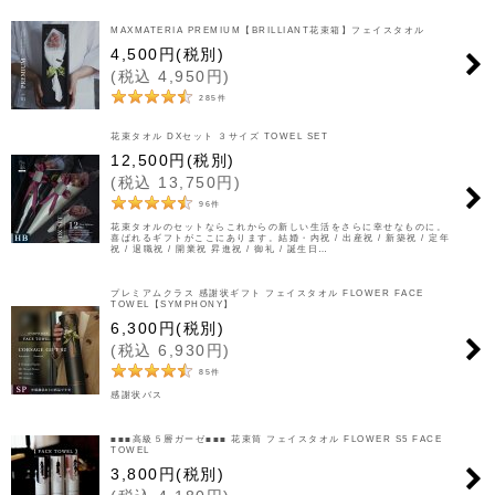
MAXMATERIA PREMIUM【BRILLIANT花束箱】フェイスタオル
4,500
円
(税別)
(
税込
4,950
円
)
285
件
花束タオル DXセット ３サイズ TOWEL SET
12,500
円
(税別)
(
税込
13,750
円
)
96
件
花束タオルのセットならこれからの新しい生活をさらに幸せなものに。
喜ばれるギフトがここにあります。結婚・内祝 / 出産祝 / 新築祝 / 定年
祝 / 退職祝 / 開業祝 昇進祝 / 御礼 / 誕生日…
プレミアムクラス 感謝状ギフト フェイスタオル FLOWER FACE
TOWEL【SYMPHONY】
6,300
円
(税別)
(
税込
6,930
円
)
85
件
感謝状バス
■■■高級５層ガーゼ■■■ 花束筒 フェイスタオル FLOWER S5 FACE
TOWEL
3,800
円
(税別)