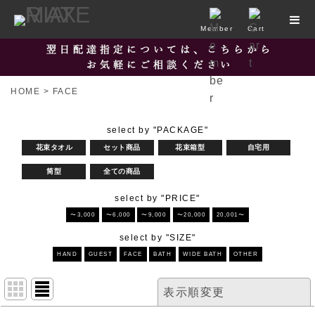
Member
Cart
HOME
>
FACE
select by "PACKAGE"
花束タオル
セット商品
花束箱型
自宅用
筒型
全ての商品
select by "PRICE"
〜3,000
〜6,000
〜9,000
〜20,000
20,001〜
select by "SIZE"
HAND
GUEST
FACE
BATH
WIDE BATH
OTHER
表示順変更
閉じる