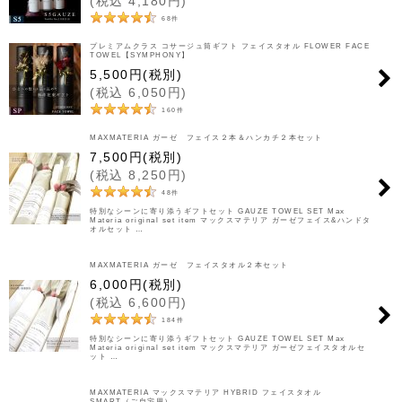
(
税込
4,180
円
)
68
件
プレミアムクラス コサージュ筒ギフト フェイスタオル FLOWER FACE
TOWEL【SYMPHONY】
5,500
円
(税別)
(
税込
6,050
円
)
160
件
MAXMATERIA ガーゼ フェイス２本＆ハンカチ２本セット
7,500
円
(税別)
(
税込
8,250
円
)
48
件
特別なシーンに寄り添うギフトセット GAUZE TOWEL SET Max
Materia original set item マックスマテリア ガーゼフェイス&ハンドタ
オルセット …
MAXMATERIA ガーゼ フェイスタオル２本セット
6,000
円
(税別)
(
税込
6,600
円
)
184
件
特別なシーンに寄り添うギフトセット GAUZE TOWEL SET Max
Materia original set item マックスマテリア ガーゼフェイスタオルセ
ット …
MAXMATERIA マックスマテリア HYBRID フェイスタオル
SMART（ご自宅用）