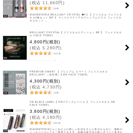
(
税込
11,660
円
)
36
件
MAXMATERIA BRILLIANT CRYSTAL ◆F2 【 クリスタル フェイスタ
オル2枚セット BR 】 マックスマテリアのプレミアムクラス フェイスタ
オルセット …
BRILLIANT CRYSTAL【 クリスタルエディション BR 】 フェイスタオ
ル FACE TOWEL
4,800
円
(税別)
(
税込
5,280
円
)
207
件
. . . . . . . . . . . .…
PREMIUM SMART 【 プレミアム スマート フェイスタオル
BRILLIANT （自宅用）】BR FACE TOWEL
4,300
円
(税別)
(
税込
4,730
円
)
15
件
HB BLACK LABEL【 HBブラックレーベル 】 フェイスタオル HB
FACE TOWEL
3,800
円
(税別)
(
税込
4,180
円
)
481
件
MAXMATERIAならこれからの新しい生活をさらに幸せなものに。無料の
メッセージカードもご用意できます。結婚や誕生日の祝いギフトに是非お