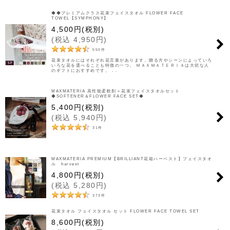
◆◆プレミアムクラス花束フェイスタオル FLOWER FACE
TOWEL【SYMPHONY】
4,500
円
(税別)
(
税込
4,950
円
)
550
件
花束タオルにはそれぞれ花言葉があります。贈る方やシーンによっていろ
いろな花を選べることも特徴の一つ。 ＭＡＸＭＡＴＥＲＩＡは大切な人
のギフトにおすすめです。 . .
MAXMATERIA 高性能柔軟剤＋花束フェイスタオルセット
◆SOFTENER＆FLOWER FACE SET◆
5,400
円
(税別)
(
税込
5,940
円
)
31
件
MAXMATERIA PREMIUM【BRILLIANT花箱ハーベスト】フェイスタオ
ル harvest
4,800
円
(税別)
(
税込
5,280
円
)
373
件
花束タオル フェイスタオル セット FLOWER FACE TOWEL SET
8,600
円
(税別)