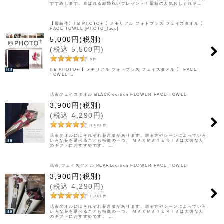
すすめします。喜ばれる結婚祝いプレゼント！最新の人気おしゃれギ…
【最新作】HB PHOTO+【 メモリアル フォトプラス フェイスタオル 】
FACE TOWEL [PHOTO_face]
5,000
円
(税別)
(
税込
5,500
円
)
8
件
HB PHOTO+【 メモリアル フォトプラス フェイスタオル 】 FACE
TOWEL …
花束フェイスタオル BLACK edition FLOWER FACE TOWEL
3,900
円
(税別)
(
税込
4,290
円
)
3,081
件
花束タオルにはそれぞれ花言葉があります。贈る方やシーンによっていろ
いろな花を選べることも特徴の一つ。 ＭＡＸＭＡＴＥＲＩＡは大切な人
のギフトにおすすめです。 …
花束 フェイスタオル PEARLedition FLOWER FACE TOWEL
3,900
円
(税別)
(
税込
4,290
円
)
1,701
件
花束タオルにはそれぞれ花言葉があります。贈る方やシーンによっていろ
いろな花を選べることも特徴の一つ。 ＭＡＸＭＡＴＥＲＩＡは大切な人
のギフトにおすすめです。 …