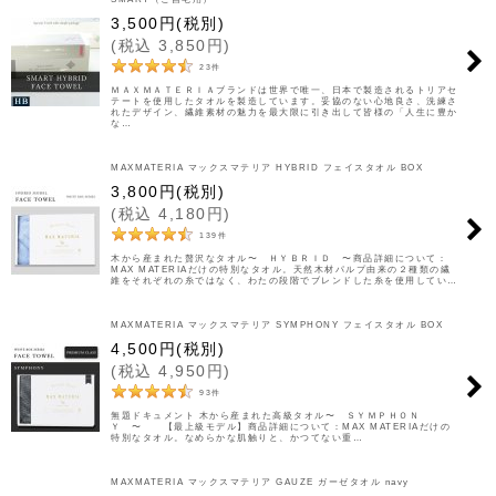
3,500
円
(税別)
(
税込
3,850
円
)
23
件
ＭＡＸＭＡＴＥＲＩＡブランドは世界で唯一、日本で製造されるトリアセ
テートを使用したタオルを製造しています。妥協のない心地良さ、洗練さ
れたデザイン、繊維素材の魅力を最大限に引き出して皆様の「人生に豊か
な…
MAXMATERIA マックスマテリア HYBRID フェイスタオル BOX
3,800
円
(税別)
(
税込
4,180
円
)
139
件
木から産まれた贅沢なタオル〜 ＨＹＢＲＩＤ 〜商品詳細について：
MAX MATERIAだけの特別なタオル。天然木材パルプ由来の２種類の繊
維をそれぞれの糸ではなく、わたの段階でブレンドした糸を使用してい…
MAXMATERIA マックスマテリア SYMPHONY フェイスタオル BOX
4,500
円
(税別)
(
税込
4,950
円
)
93
件
無題ドキュメント 木から産まれた高級タオル〜 ＳＹＭＰＨＯＮ
Ｙ 〜 【最上級モデル】商品詳細について：MAX MATERIAだけの
特別なタオル。なめらかな肌触りと、かつてない重…
MAXMATERIA マックスマテリア GAUZE ガーゼタオル navy