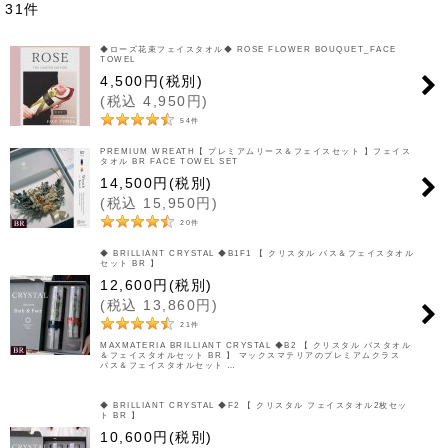
31
件
表示数
◆ローズ花束フェイスタオル◆ ROSE FLOWER BOUQUET_FACE
TOWEL
並び順
4,500
円
(税別)
(
税込
4,950
円
)
絞り込む
54
件
PREMIUM WREATH【 プレミアムリース＆フェイスセット 】フェイス
タオル BR FACE TOWEL SET
14,500
円
(税別)
(
税込
15,950
円
)
20
件
◆ BRILLIANT CRYSTAL ◆B1F1 【 クリスタル バス＆フェイスタオル
セット BR 】
12,600
円
(税別)
(
税込
13,860
円
)
21
件
MAXMATERIA BRILLIANT CRYSTAL ◆B2 【 クリスタル バスタオル
＆フェイスタオルセット BR 】 マックスマテリアのプレミアムクラス
バス＆フェイスタオルセット …
◆ BRILLIANT CRYSTAL ◆F2 【 クリスタル フェイスタオル2枚セッ
ト BR 】
10,600
円
(税別)