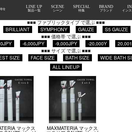
LINE UP
SCENE
SPECIAL
BRAND
I
■■■ パッケージ で選ぶ ■■■
製品一覧
シーン
特集
ブランド
インス
花束タオル
セット商品
自宅用
箱型
筒型
■■■ ファブリックタイプ で選ぶ ■■■
BRILLIANT
SYMPHONY
GAUZE
S5 GAUZE
■■■ 価格帯 で選ぶ ■■■
00JPY
-6,000JPY
-9,000JPY
-20,000Y
20,00
■■■ サイズ で選ぶ ■■■
EST SIZE
FACE SIZE
BATH SIZE
WIDE BATH S
ALL LINEUP
ATERIA マックス
MAXMATERIA マックス