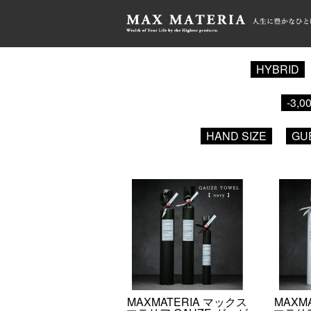
HOME
>
GUEST
HYBRID
-3,0
HAND SIZE
GU
MAXMATERIA マックス
MAXM