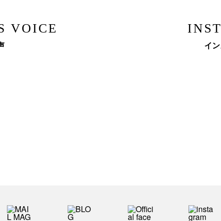
S VOICE
INS
声
イン