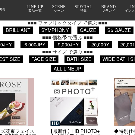
LINE UP
SCENE
SPECIAL
BRAND
I
■■■ パッケージ で選ぶ ■■■
製品一覧
シーン
特集
ブランド
インス
花束タオル
セット商品
自宅用
箱型
筒型
■■■ ファブリックタイプ で選ぶ ■■■
BRILLIANT
SYMPHONY
GAUZE
S5 GAUZE
■■■ 価格帯 で選ぶ ■■■
00JPY
-6,000JPY
-9,000JPY
-20,000Y
20,00
■■■ サイズ で選ぶ ■■■
EST SIZE
FACE SIZE
BATH SIZE
WIDE BATH S
ALL LINEUP
ーズ花束フェイス
【最新作】HB PHOTO+
◆特別仕