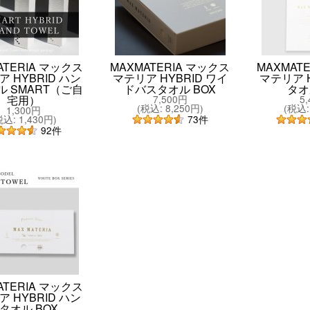
ATERIA マックス
MAXMATERIA マックス
MAXMAT
 HYBRID ハン
マテリア HYBRID ワイ
マテリア H
ル SMART（ご自
ドバスタオル BOX
タオ
宅用）
7,500円
5
(
税込
:
8,250円
)
(
税込
:
1,300円
税込
:
1,430円
)
73
件
92
件
ATERIA マックス
 HYBRID ハン
タオル BOX