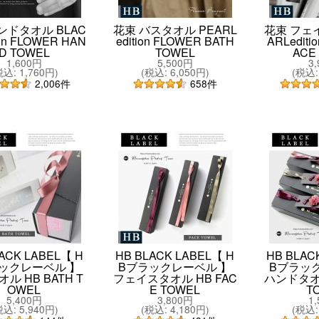
ンドタオル BLAC
花束 バスタオル PEARL
花束 フェ
ion FLOWER HAN
edition FLOWER BATH
ARLediti
D TOWEL
TOWEL
ACE
1,600円
5,500円
3
税込
:
1,760円
)
(
税込
:
6,050円
)
(
税込
:
2,006
件
658
件
ACK LABEL【 H
HB BLACK LABEL【 H
HB BLAC
ックレーベル 】
Bブラックレーベル 】
Bブラッ
ル HB BATH T
フェイスタオル HB FAC
ハンドタオル
OWEL
E TOWEL
T
5,400円
3,800円
1
税込
:
5,940円
)
(
税込
:
4,180円
)
(
税込
: