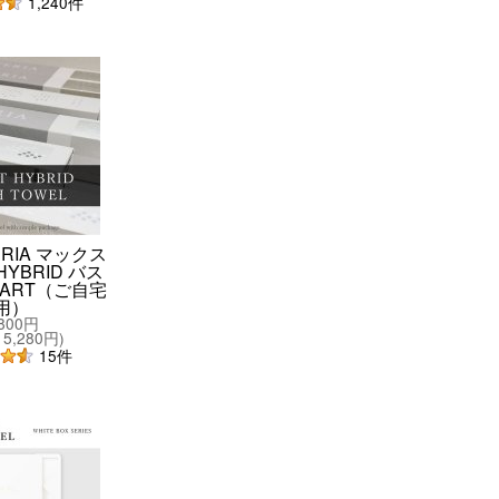
1,240
件
ERIA マックス
YBRID バス
MART（ご自宅
用）
,800円
5,280円
)
15
件