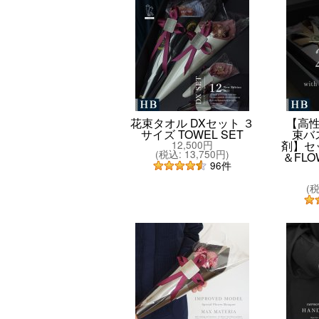
花束タオル DXセット ３
【高
サイズ TOWEL SET
束バ
12,500円
剤】セッ
(
税込
:
13,750円
)
＆FLO
96
件
(