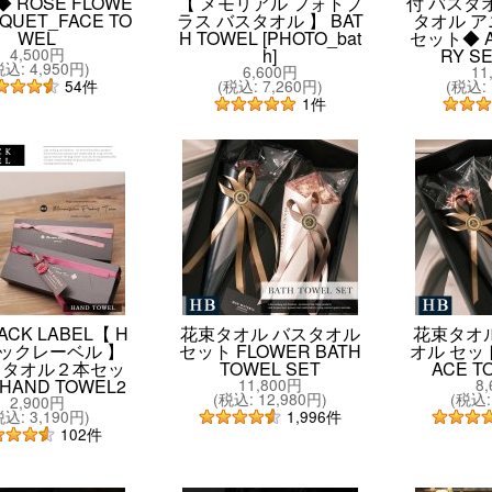
 ROSE FLOWE
【 メモリアル フォトプ
付 バスタ
QUET_FACE TO
ラス バスタオル 】 BAT
タオル 
WEL
H TOWEL [PHOTO_bat
セット◆ A
4,500円
h]
RY S
税込
:
4,950円
)
6,600円
11
(
税込
:
7,260円
)
(
税込
:
54
件
1
件
ACK LABEL【 H
花束タオル バスタオル
花束タオ
ックレーベル 】
セット FLOWER BATH
オル セット
ドタオル２本セッ
TOWEL SET
ACE T
 HAND TOWEL2
11,800円
8
(
税込
:
12,980円
)
(
税込
:
2,900円
税込
:
3,190円
)
1,996
件
102
件