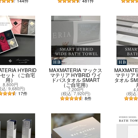
144
件
481
件
TERIA HYBRID
MAXMATERIA マックス
MAXMAT
ルセット（ご自宅
マテリア HYBRID ワイ
マテリア H
用）
ドバスタオル SMART
タオル S
8,800円
（ご自宅用）
税込
:
9,680円
)
7,200円
4
(
税込
:
7,920円
)
(
税込
:
17
件
8
件