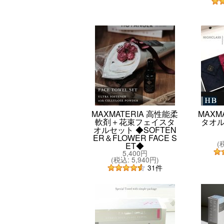
MAXMATERIA 高性能柔
MAXMA
軟剤＋花束フェイスタ
タオ
オルセット ◆SOFTEN
ER＆FLOWER FACE S
(
ET◆
5,400円
(
税込
:
5,940円
)
31
件