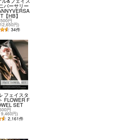
オル&フェイス
アニバーサリー
NNYVERSA
ET【HB】
,500円
12,650円
)
34
件
ル フェイスタ
 FLOWER F
OWEL SET
,600円
9,460円
)
2,161
件