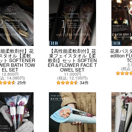
性能柔軟剤付】花
【高性能柔軟剤付】花
花束バスタ
スタオル【柔軟
束フェイスタオル【柔
edition 
ト SOFTENER
軟剤】セット SOFTEN
T
WER BATH TOW
ER＆FLOWER FACE T
5
(
税込
:
EL SET
OWEL SET
12,800円
11,000円
税込
:
14,080円
)
(
税込
:
12,100円
)
25
件
34
件