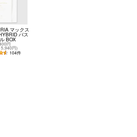
ERIA マックス
YBRID バス
ル BOX
,400円
5,940円
)
104
件