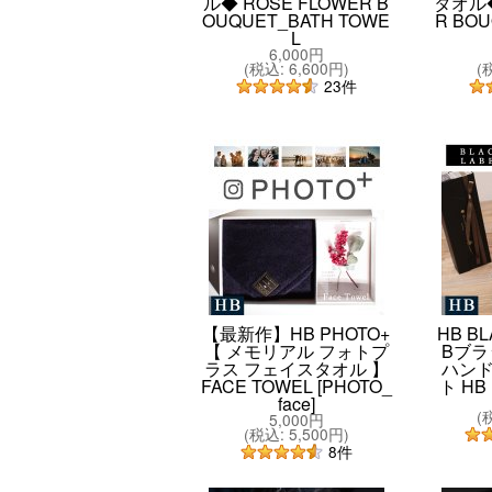
ル◆ ROSE FLOWER B
タオル◆
OUQUET_BATH TOWE
R BOU
L
6,000円
(
税込
:
6,600円
)
(
23
件
【最新作】HB PHOTO+
HB BL
【 メモリアル フォトプ
Bブラ
ラス フェイスタオル 】
ハン
FACE TOWEL [PHOTO_
ト HB
face]
(
5,000円
(
税込
:
5,500円
)
8
件