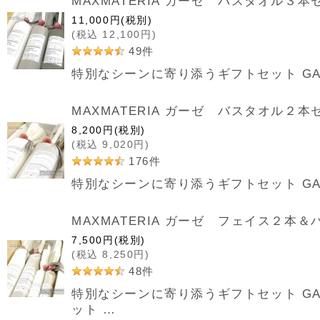
MAXMATERIA ガーゼ バスタオル３本
11,000
円
(税別)
(
税込
12,100
円
)
49
件
特別なシーンに寄り添うギフトセット GAUZE T
MAXMATERIA ガーゼ バスタオル２本
8,200
円
(税別)
(
税込
9,020
円
)
176
件
特別なシーンに寄り添うギフトセット GAUZE T
MAXMATERIA ガーゼ フェイス２本
7,500
円
(税別)
(
税込
8,250
円
)
48
件
特別なシーンに寄り添うギフトセット GAUZE T
ット …