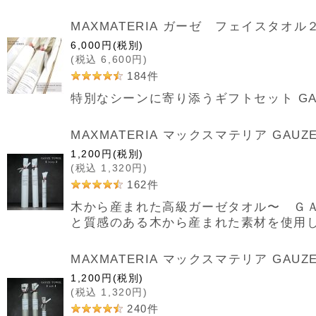
MAXMATERIA ガーゼ フェイスタオ
6,000
円
(税別)
(
税込
6,600
円
)
184
件
特別なシーンに寄り添うギフトセット GAUZE T
MAXMATERIA マックスマテリア GAUZE
1,200
円
(税別)
(
税込
1,320
円
)
162
件
木から産まれた高級ガーゼタオル〜 ＧＡ
と質感のある木から産まれた素材を使用
MAXMATERIA マックスマテリア GAUZ
1,200
円
(税別)
(
税込
1,320
円
)
240
件