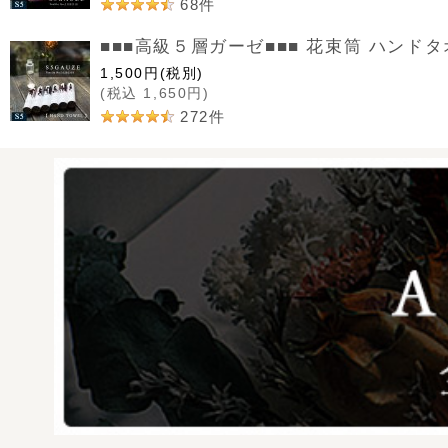
68
件
■■■高級５層ガーゼ■■■ 花束筒 ハンドタオル
1,500
円
(税別)
(
税込
1,650
円
)
272
件