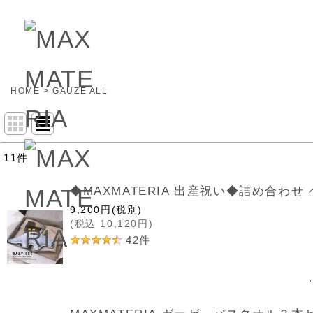
HOME
>
GAUZE ALL
11
件
表示数
◆MAXMATERIA 出産祝い◆詰め合わせ ベ
並び順
9,200
円
(税別)
(
税込
10,120
円
)
42
件