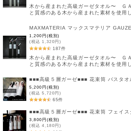
木から産まれた高級ガーゼタオル〜 ＧＡ
と質感のある木から産まれた素材を使用
MAXMATERIA マックスマテリア GAUZ
1,200
円
(税別)
(
税込
1,320
円
)
187
件
木から産まれた高級ガーゼタオル〜 ＧＡ
と質感のある木から産まれた素材を使用
■■■高級５層ガーゼ■■■ 花束筒 バスタオル F
5,200
円
(税別)
(
税込
5,720
円
)
65
件
■■■高級５層ガーゼ■■■ 花束筒 フェイスタオ
3,800
円
(税別)
(
税込
4,180
円
)