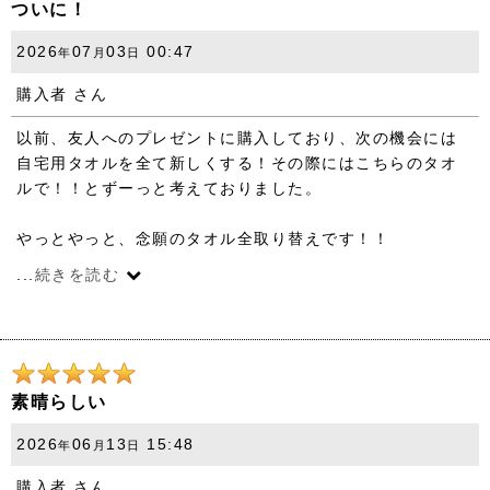
ついに！
2026
07
03
00:47
年
月
日
購入者
さん
以前、友人へのプレゼントに購入しており、次の機会には
自宅用タオルを全て新しくする！その際にはこちらのタオ
ルで！！とずーっと考えておりました。
やっとやっと、念願のタオル全取り替えです！！
もう絶対に満足出来るものを...と思っておりましたので、
...
続きを読む
選ぶとすればこちらのタオル1択でした。
大満足です！
これから自宅でもお世話になります。
ありがとうございました！！
素晴らしい
2026
06
13
15:48
年
月
日
購入者
さん