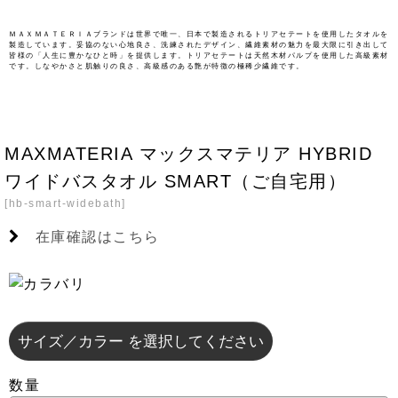
ＭＡＸＭＡＴＥＲＩＡブランドは世界で唯一、日本で製造されるトリアセテートを使用したタオルを
製造しています。妥協のない心地良さ、洗練されたデザイン、繊維素材の魅力を最大限に引き出して
皆様の「人生に豊かなひと時」を提供します。トリアセテートは天然木材パルプを使用した高級素材
です。しなやかさと肌触りの良さ、高級感のある艶が特徴の極稀少繊維です。
MAXMATERIA マックスマテリア HYBRID
ワイドバスタオル SMART（ご自宅用）
[
hb-smart-widebath
]
在庫確認はこちら
サイズ／カラー
を選択してください
数量