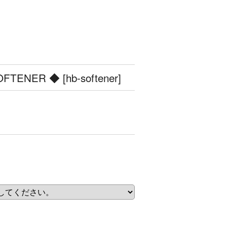
FTENER ◆
[
hb-softener
]