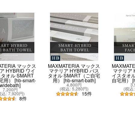
ATERIA マックス
MAXMATERIA マックス
MAXMAT
 HYBRID ワイ
マテリア HYBRID バス
マテリア H
タオル SMART
タオル SMART（ご自宅
イスタオル
宅用）
[
hb-smart-
用）
[
hb-smart-bath
]
自宅用）
[
widebath
]
4,800円
3
(
税込
:
5,280円
)
(
税込
:
7,200円
15
件
税込
:
7,920円
)
8
件