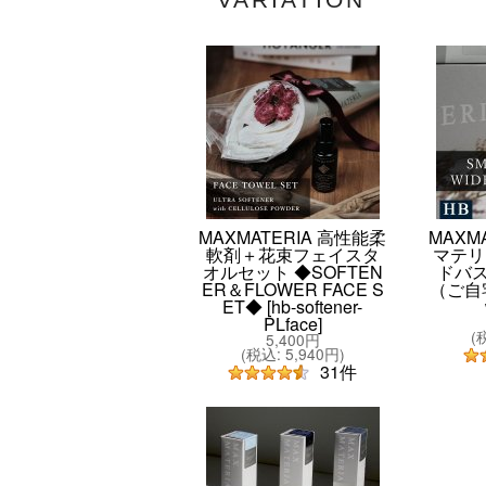
MAXMATERIA 高性能柔
MAXM
軟剤＋花束フェイスタ
マテリア
オルセット ◆SOFTEN
ドバス
ER＆FLOWER FACE S
（ご自
ET◆
[
hb-softener-
PLface
]
(
5,400円
(
税込
:
5,940円
)
31
件