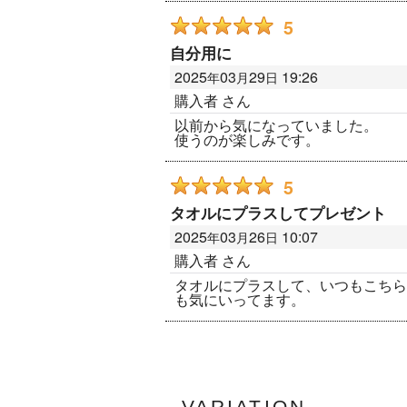
5
自分用に
2025
03
29
19:26
年
月
日
購入者
さん
以前から気になっていました。
使うのが楽しみです。
5
タオルにプラスしてプレゼント
2025
03
26
10:07
年
月
日
購入者
さん
タオルにプラスして、いつもこちら
も気にいってます。
VARIATION