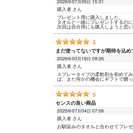
2026
07
05
15:31
年
月
日
購入者
さん
プレゼント用に購入しました。
タオルと一緒にプレゼントするのに
次回は自分用にも購入しようと思い
5
まだ使ってないですが期待を込め
2026
03
19
09:26
年
月
日
購入者
さん
スプレータイプの柔軟剤を初めてみ
ば、また何かの機会にギフトで贈っ
5
センスの良い商品
2025
07
04
07:06
年
月
日
購入者
さん
お馴染みのタオルと合わせてプレゼ