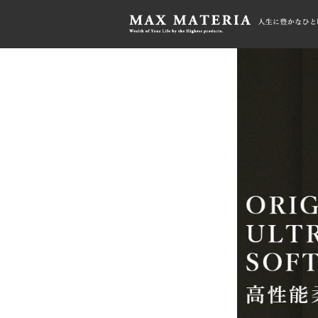
HOME
>
FABRICGIFT
>
MAXMATER