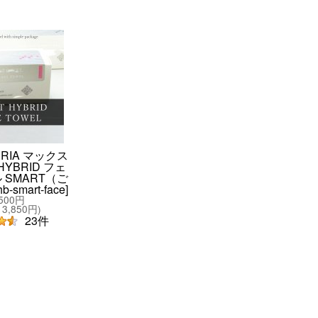
ERIA マックス
YBRID フェ
 SMART（ご
hb-smart-face
]
,500円
3,850円
)
23
件