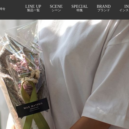
ラス花束バスタオル FLOWER BATH TOWEL【SYMPHONY】
LINE UP
SCENE
SPECIAL
BRAND
I
製品一覧
シーン
特集
ブランド
インス