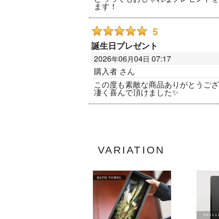
ます！
5
誕生日プレゼント
2026
06
04
07:17
年
月
日
購入者
さん
この度も素敵な商品ありがとうござ
凄く喜んで頂けました✨
VARIATION