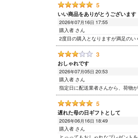
5
いい商品をありがとうございます
2026
07
16
17:55
年
月
日
購入者
さん
2度目の購入となりますが満足のい
3
おしゃれです
2026
07
05
20:53
年
月
日
購入者
さん
指定日に配送業者さんから、荷物が
5
遅れた母の日ギフトとして
2026
06
16
18:49
年
月
日
購入者
さん
とっってもおしゃれなプレゼントを