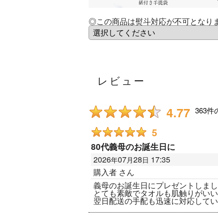
◎この商品は熨斗対応が不可となり
レビュー
4.77
363
件
5
80代義母のお誕生日に
2026
07
28
17:35
年
月
日
購入者
さん
義母のお誕生日にプレゼントしまし
とても素敵でタオルも肌触りがいい
翌日配送の手配も迅速に対応してい