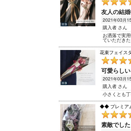
友人の結婚
2021
03
1
年
月
購入者
さん
お洒落で実用
ていただきたい
花束フェイスタオル 
可愛らしい
2021
03
1
年
月
購入者
さん
小さくとも丁
◆◆ プレミアム
素敵でした