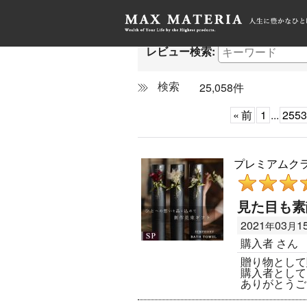
HOME
>
全商品レビュー一覧
レビュー検索
:
25,058
件
«
前
1
...
2553
プレミアムクラス
見た目も素
2021
03
1
年
月
購入者
さん
贈り物として
購入者として
ありがとうご