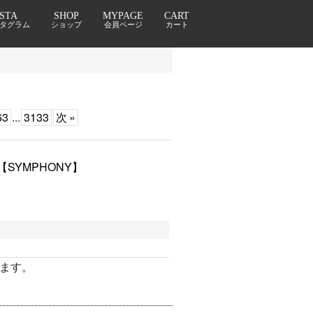
NSTA
SHOP
MYPAGE
CART
タグラム
ショップ
会員ページ
カート
63
...
3133
次
»
【SYMPHONY】
ます。