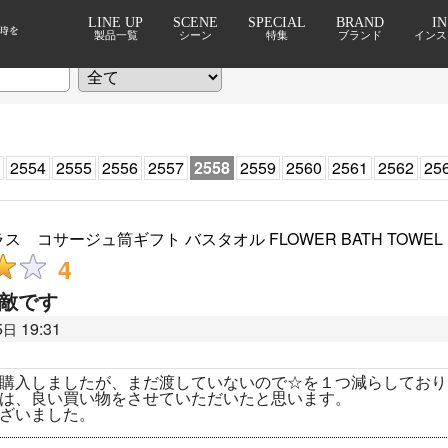
LINE UP
SCENE
SPECIAL
BRAND
I
製品一覧
シーン
特集
ブランド
インス
期間
:
2554
2555
2556
2557
2558
2559
2560
2561
2562
25
 コサージュ筒ギフト バスタオル FLOWER BATH TOWEL
4
敵です
5
19:31
日
購入しましたが、まだ渡していないので☆を１つ減らしており
は、良い買い物をさせていただいたと思います。
ざいました。