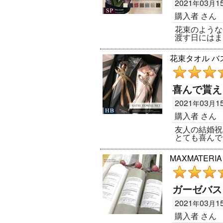
2021
03
1
年
月
購入者
さん
花束のような
渡す日にはま
花束タオル バスタ
喜んで貰え
2021
03
1
年
月
購入者
さん
友人の結婚祝
とても喜んで
MAXMATER
ガーゼバス
2021
03
1
年
月
購入者
さん