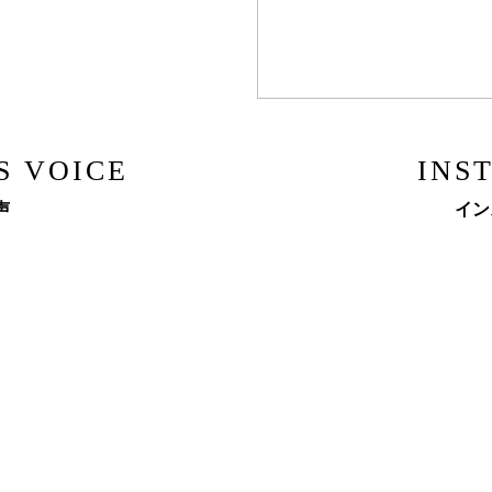
S VOICE
INS
声
イン