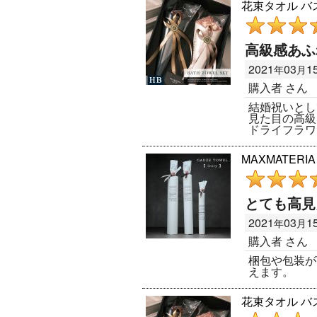
花束タオル バスタ
高級感あふ
2021
03
1
年
月
購入者
さん
結婚祝いとし
見た目の高級
ドライフラワ
MAXMATERI
とても高見
2021
03
1
年
月
購入者
さん
梱包や包装が
えます。
花束タオル バスタ