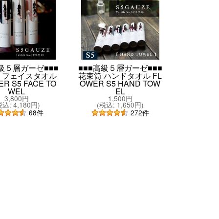
高級５層ガーゼ■■■
■■■高級５層ガーゼ■■■
 フェイスタオル
花束筒 ハンドタオル FL
R S5 FACE TO
OWER S5 HAND TOW
WEL
EL
3,800円
1,500円
税込
:
4,180円
)
(
税込
:
1,650円
)
68
件
272
件