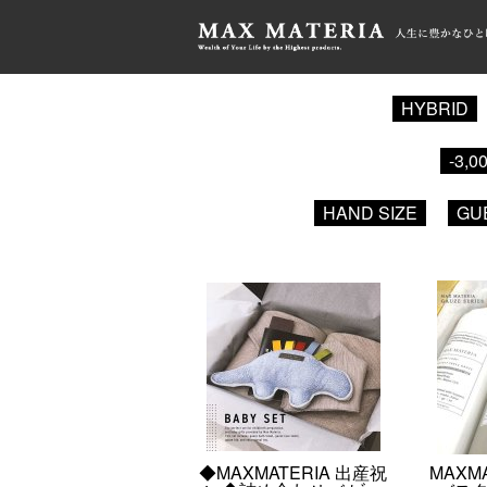
HOME
>
GAUZE ALL
HYBRID
-3,0
HAND SIZE
GU
◆MAXMATERIA 出産祝
MAXM