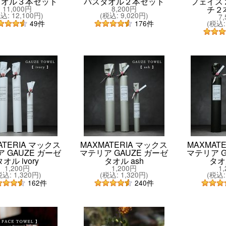
タオル３本セット
バスタオル２本セット
フェイス
11,000円
8,200円
チ２
税込
:
12,100円
)
(
税込
:
9,020円
)
7
(
税込
:
49
件
176
件
ATERIA マックス
MAXMATERIA マックス
MAXMAT
 GAUZE ガーゼ
マテリア GAUZE ガーゼ
マテリア G
タオル ivory
タオル ash
タオル
1,200円
1,200円
1
税込
:
1,320円
)
(
税込
:
1,320円
)
(
税込
:
162
件
240
件