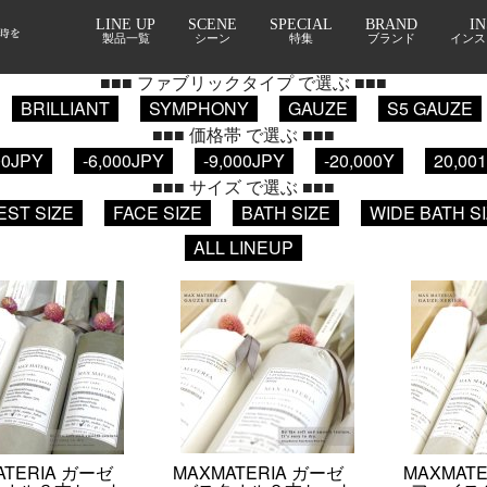
LINE UP
SCENE
SPECIAL
BRAND
I
■■■ パッケージ で選ぶ ■■■
製品一覧
シーン
特集
ブランド
インス
花束タオル
セット商品
自宅用
箱型
筒型
■■■ ファブリックタイプ で選ぶ ■■■
BRILLIANT
SYMPHONY
GAUZE
S5 GAUZE
■■■ 価格帯 で選ぶ ■■■
00JPY
-6,000JPY
-9,000JPY
-20,000Y
20,00
■■■ サイズ で選ぶ ■■■
EST SIZE
FACE SIZE
BATH SIZE
WIDE BATH S
ALL LINEUP
ATERIA ガーゼ
MAXMATERIA ガーゼ
MAXMAT