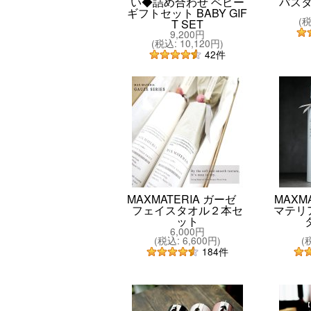
い◆詰め合わせ ベビー
バス
ギフトセット BABY GIF
(
T SET
9,200円
(
税込
:
10,120円
)
42
件
MAXMATERIA ガーゼ
MAXM
フェイスタオル２本セ
マテリア
ット
6,000円
(
税込
:
6,600円
)
(
184
件