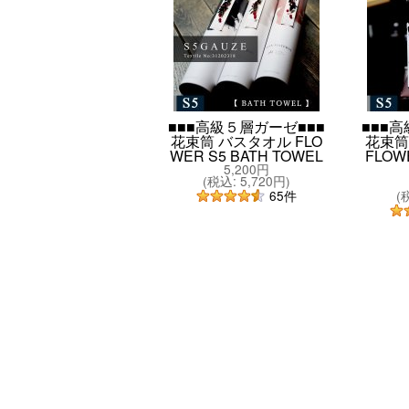
■■■高級５層ガーゼ■■■
■■■
花束筒 バスタオル FLO
花束筒
WER S5 BATH TOWEL
FLOWE
5,200円
(
税込
:
5,720円
)
(
65
件