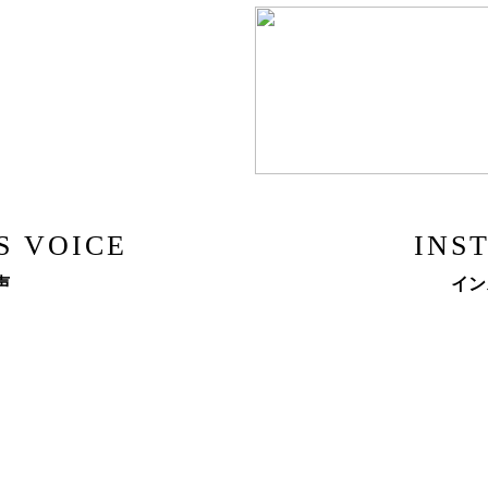
S VOICE
INS
声
イン