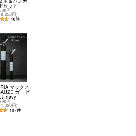
２本＆ハンカ
本セット
,500円
8,250円
)
48
件
ERIA マックス
AUZE ガーゼ
 navy
,200円
1,320円
)
187
件