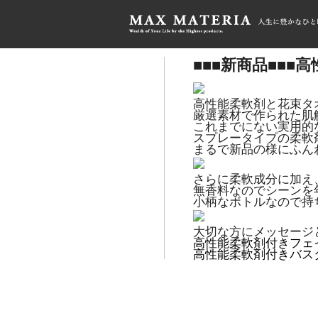
HOME
>
【特集】■■■新商品■■■高性能柔
■■■新商品■■
高性能柔軟剤と花束タ
厳選素材で作られた肌
これまでにない実用的
スプレータイプの柔軟
まるで新品の様にふん
さらに柔軟成分に加え
無香料なのでシーンを
小柄なボトルなので持
大切な方にメッセージ
高性能柔軟剤付きフェ
高性能柔軟剤付きバス