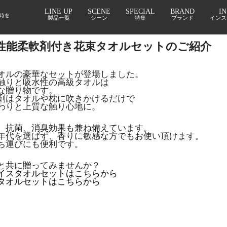
軟剤付き花束タオルセットのご紹介 _23.07.26 更新
LINE UP
SCENE
SPECIAL
BRAND
I
製品一覧
シーン
特集
ブランド
インス
■高性能柔軟剤付き花束タオルセットのご紹介
オルの豪華なセットが登場しました。
触りと吸水性の高級タオルは
な贈り物です。
剤はタオルや枕に吹きかけるだけで
わりと上質な触り心地に。
、抗菌、消臭効果も兼ね備えています。
年代を選ばず、香りに敏感な方でもお使い頂けます。
ち運びにも便利です。
と共に贈ってみませんか？
イスタオルセットはこちらから
タオルセットはこちらから